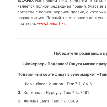
ВАЖНО:
Настоящий текст содержит краткое 
является полной редакцией правил. Участие 
согласие с полной версией правил, с которы
ознакомиться. Полный текст правил доступен
партнера:
www.toimart.kz
.
Победители розыгрыша в 
«Фейерверк Подарков! Ощути магию праздн
Подарочный сертификат в супермаркет «Toim
Шоманбаева Индира . Тел: 7 7…8416
Қосжанова Нұрсұлу. Тел: 7 7…7561
Жилина Elena. Тел: 7 7…0609