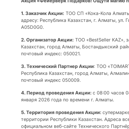
Акция «Фейерверк Подарков! Ощути магию пр
1. Заказчик Акции:
ТОО СП «Кока-Кола Алматы
адресу: Республика Казахстан, г. Алматы, ул. Г
A05D0G0.
2. Организатор Акции:
ТОО «BestSeller KAZ», 
Казахстан, город Алматы, Бостандыкский район
почтовый индекс: 050021.
3. Технический Партнер Акции
: ТОО «TOIMART
Республика Казахстан, город Алматы, Алмалинс
почтовый индекс 050009.
4. Период проведения Акции:
с 08:00 часов 
января 2026 года по времени г. Алматы.
5. Территория проведения Акции:
супермарке
территории Республики Казахстан. Адреса вс
официальном веб-сайте Технического Партнёр