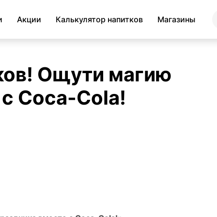
и
Акции
Калькулятор напитков
Магазины
ков! Ощути магию
с Coca-Сola!