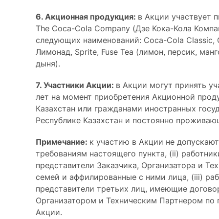
6. Акционная продукция:
в Акции участвует 
The Coca-Cola Company (Дзе Кока-Кола Компа
следующих наименований: Coca-Cola Classic, C
Лимонад, Sprite, Fuse Tea (лимон, персик, ман
дыня).
7. Участники Акции:
в Акции могут принять уч
лет на момент приобретения Акционной прод
Казахстан или гражданами иностранных госу
Республике Казахстан и постоянно проживающ
Примечание:
к участию в Акции не допускают
требованиям настоящего пункта, (ii) работни
представители Заказчика, Организатора и Тех
семей и аффилированные с ними лица, (iii) р
представители третьих лиц, имеющие догово
Организатором и Техническим Партнером по 
Акции.