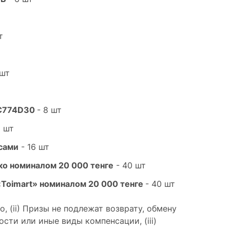
т
 шт
 GC774D30
- 8 шт
6 шт
асами
- 16 шт
ко номиналом 20 000 тенге
- 40 шт
Toimart» номиналом 20 000 тенге
- 40 шт
о, (ii) Призы не подлежат возврату, обмену
сти или иные виды компенсации, (iii)