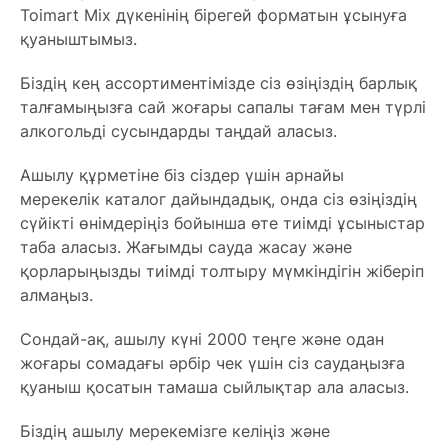
Toimart Mix дүкенінің бірегей форматын ұсынуға
қуаныштымыз.
Біздің кең ассортиментімізде сіз өзіңіздің барлық
талғамыңызға сай жоғары сапалы тағам мен түрлі
алкогольді сусындарды таңдай аласыз.
Ашылу құрметіне біз сіздер үшін арнайы
мерекелік каталог дайындадық, онда сіз өзіңіздің
сүйікті өнімдеріңіз бойынша өте тиімді ұсыныстар
таба аласыз. Жағымды сауда жасау және
қорларыңызды тиімді толтыру мүмкіндігін жіберіп
алмаңыз.
Сондай-ақ, ашылу күні 2000 теңге және одан
жоғары сомадағы әрбір чек үшін сіз саудаңызға
қуаныш қосатын тамаша сыйлықтар ала аласыз.
Біздің ашылу мерекемізге келіңіз және