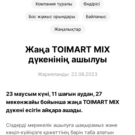
Компания туралы
Өндірісі
Бос жұмыс орындары
Байланыс
Жаңалықтар
Жаңа TOIMART MIX
дүкенінің ашылуы
Жарияланды: 22.06.2023
23 маусым күні, 11 шағын аудан, 27
мекенжайы бойынша жаңа TOIMART MIX
дүкені есігін айқара ашады.
Сіздерді мерекелік ашылуға шақырамыз және
көңіл-күйіңізге қажеттінің бәрін таба алатын