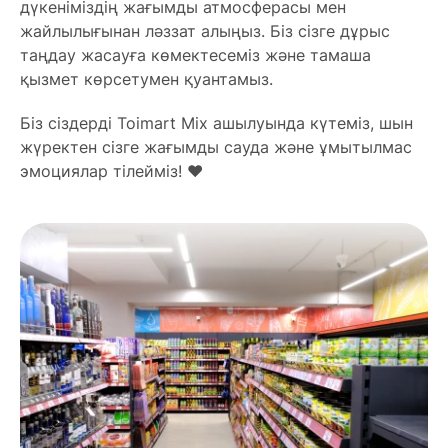
дүкеніміздің жағымды атмосферасы мен
жайлылығынан ләззат алыңыз. Біз сізге дұрыс
таңдау жасауға көмектесеміз және тамаша
қызмет көрсетумен қуантамыз.
Біз сіздерді Toimart Mix ашылуында күтеміз, шын
жүректен сізге жағымды сауда және ұмытылмас
эмоциялар тілейміз! ❤️