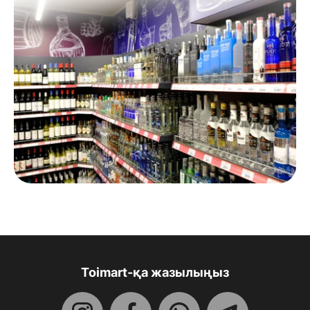
Toimart-қа жазылыңыз